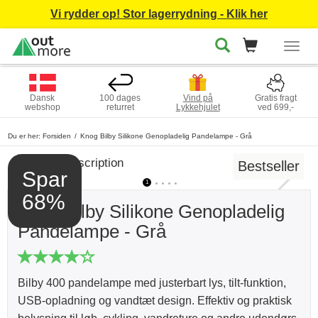
Vi rydder op! Stor lagerrydning - Klik her
Togg
navig
Dansk
100 dages
Vind på
Gratis fragt
webshop
returret
Lykkehjulet
ved 699,-
Du er her:
Forsiden
Knog Bilby Silikone Genopladelig Pandelampe - Grå
Bestseller
Spar
1
2
3
4
5
68%
Knog Bilby Silikone Genopladelig
Pandelampe - Grå
Bilby 400 pandelampe med justerbart lys, tilt-funktion,
USB-opladning og vandtæt design. Effektiv og praktisk