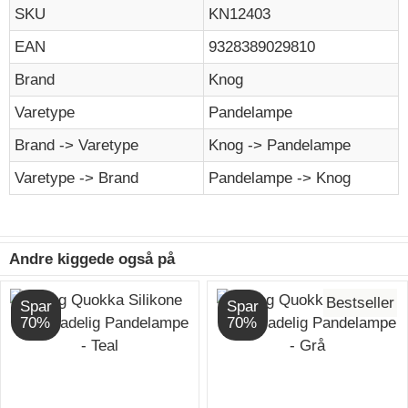
SKU
KN12403
EAN
9328389029810
Brand
Knog
Varetype
Pandelampe
Brand -> Varetype
Knog -> Pandelampe
Varetype -> Brand
Pandelampe -> Knog
Andre kiggede også på
Bestseller
Spar
Spar
70%
70%