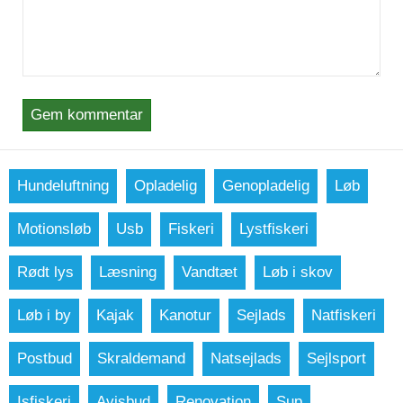
Gem kommentar
Hundeluftning
Opladelig
Genopladelig
Løb
Motionsløb
Usb
Fiskeri
Lystfiskeri
Rødt lys
Læsning
Vandtæt
Løb i skov
Løb i by
Kajak
Kanotur
Sejlads
Natfiskeri
Postbud
Skraldemand
Natsejlads
Sejlsport
Isfiskeri
Avisbud
Renovation
Sup