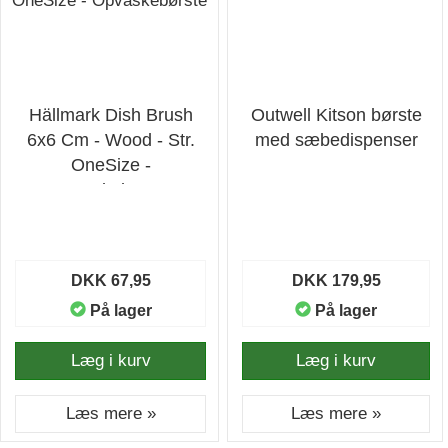
Hällmark Dish Brush
Outwell Kitson børste
6x6 Cm - Wood - Str.
med sæbedispenser
OneSize -
Opvaskebørste
DKK 67,95
DKK 179,95
På lager
På lager
Læg i kurv
Læg i kurv
Læs mere »
Læs mere »