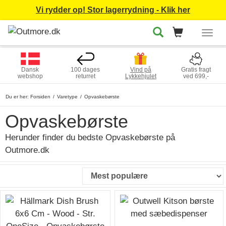
Vi rydder op! Stor lagerrydning - Klik her
Togg
navig
Dansk
100 dages
Vind på
Gratis fragt
webshop
returret
Lykkehjulet
ved 699,-
Du er her:
Forsiden
Varetype
Opvaskebørste
Opvaskebørste
Herunder finder du bedste Opvaskebørste på
Outmore.dk