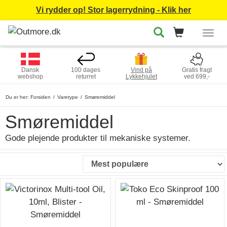
Vi rydder op! Stor lagerrydning - Klik her
Togg
navig
Dansk
100 dages
Vind på
Gratis fragt
webshop
returret
Lykkehjulet
ved 699,-
Du er her:
Forsiden
Varetype
Smøremiddel
Smøremiddel
Gode plejende produkter til mekaniske systemer.