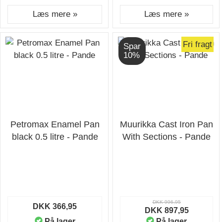
Læs mere »
Læs mere »
Fri fragt
Spar
10%
Petromax Enamel Pan
Muurikka Cast Iron Pan
black 0.5 litre - Pande
With Sections - Pande
DKK 996,95
DKK 366,95
DKK 897,95
På lager
På lager