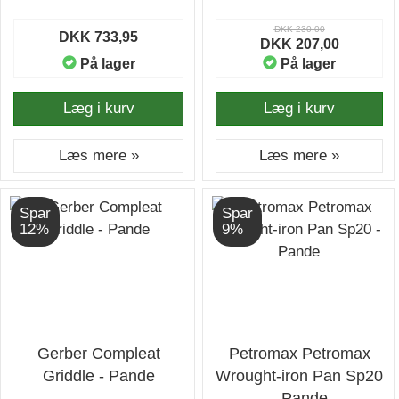
DKK 230,00
DKK 733,95
DKK 207,00
På lager
På lager
Læg i kurv
Læg i kurv
Læs mere »
Læs mere »
Spar
Spar
12%
9%
Gerber Compleat
Petromax Petromax
Griddle - Pande
Wrought-iron Pan Sp20
- Pande