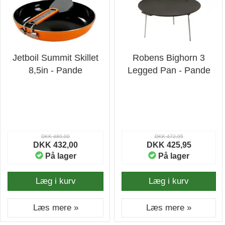
Jetboil Summit Skillet
Robens Bighorn 3
8,5in - Pande
Legged Pan - Pande
DKK 480,00
DKK 472,95
DKK 432,00
DKK 425,95
På lager
På lager
Læg i kurv
Læg i kurv
Læs mere »
Læs mere »