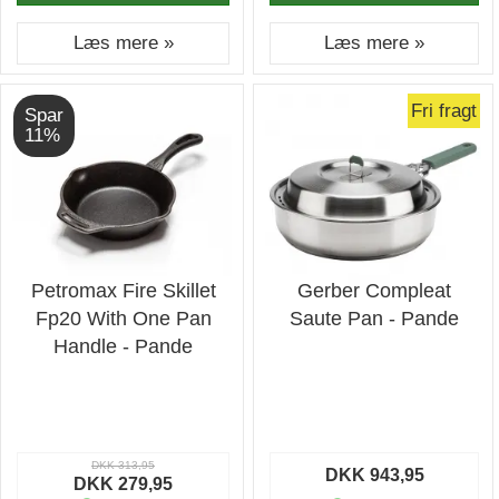
Læs mere »
Læs mere »
Fri fragt
Spar
11%
Petromax Fire Skillet
Gerber Compleat
Fp20 With One Pan
Saute Pan - Pande
Handle - Pande
DKK 313,95
DKK 943,95
DKK 279,95