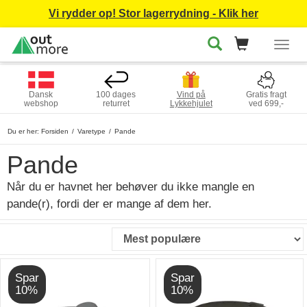
Vi rydder op! Stor lagerrydning - Klik her
Togg
navig
Dansk
100 dages
Vind på
Gratis fragt
webshop
returret
Lykkehjulet
ved 699,-
Du er her:
Forsiden
Varetype
Pande
Pande
Når du er havnet her behøver du ikke mangle en
pande(r), fordi der er mange af dem her.
Spar
Spar
10%
10%