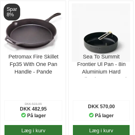
Spar
8%
Petromax Fire Skillet
Sea To Summit
Fp35 With One Pan
Frontier Ul Pan - 8in
Handle - Pande
Aluminium Hard
Anodised Grey - Pande
DKK 523,95
DKK 570,00
DKK 482,95
På lager
På lager
Læg i kurv
Læg i kurv