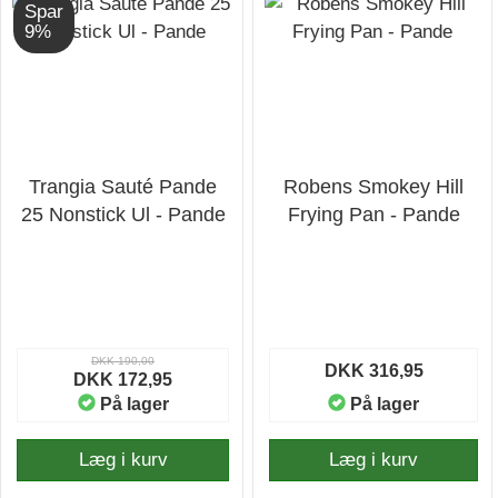
Spar
9%
Trangia Sauté Pande
Robens Smokey Hill
25 Nonstick Ul - Pande
Frying Pan - Pande
DKK 190,00
DKK 316,95
DKK 172,95
På lager
På lager
Læg i kurv
Læg i kurv