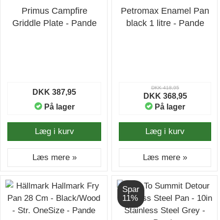
Primus Campfire
Petromax Enamel Pan
Griddle Plate - Pande
black 1 litre - Pande
DKK 418,95
DKK 387,95
DKK 368,95
På lager
På lager
Læg i kurv
Læg i kurv
Læs mere »
Læs mere »
Spar
11%