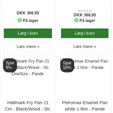
DKK 418,95
DKK 366,95
DKK 368,95
På lager
På lager
Læg i kurv
Læg i kurv
Læs mere »
Læs mere »
Spar
Spar
9%
10%
Hällmark Fry Pan 21
Petromax Enamel Pan
Cm - Black/Wood - Str.
white 1 litre - Pande