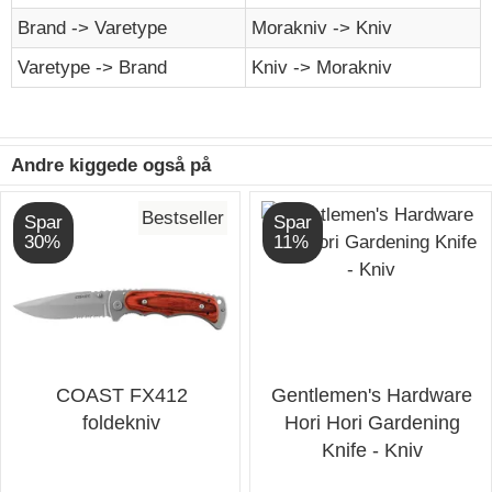
Brand -> Varetype
Morakniv -> Kniv
Varetype -> Brand
Kniv -> Morakniv
Andre kiggede også på
Bestseller
Spar
Spar
30%
11%
COAST FX412
Gentlemen's Hardware
foldekniv
Hori Hori Gardening
Knife - Kniv