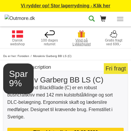
Vi rydder op! Stor lagerrydning - Klik her
Togg
navig
Dansk
100 dages
Vind på
Gratis fragt
webshop
returret
Lykkehjulet
ved 699,-
Du er her:
Forsiden
Morakniv Garberg BB LS (C)
Fri fragt
Spar
Morakniv Garberg BB LS (C)
9%
Garberg Grand BlackBlade (C) er en robust
bushcraftkniv med 142 mm kulstofstålklinge og sort
DLC-belægning. Ergonomisk skaft og læderslire
medfølger. Designet til krævende brug. Fremstillet i
Sverige.