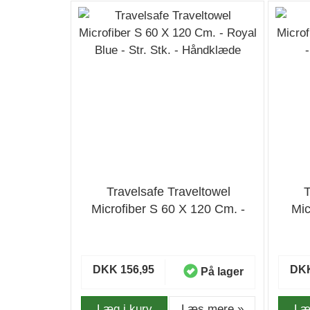
Travelsafe Traveltowel
T
Microfiber S 60 X 120 Cm. -
Mic
Royal Blue - Str. Stk. -
Purp
Håndklæde
DKK 156,95
DKK
På lager
Læg i kurv
Læs mere »
Læ