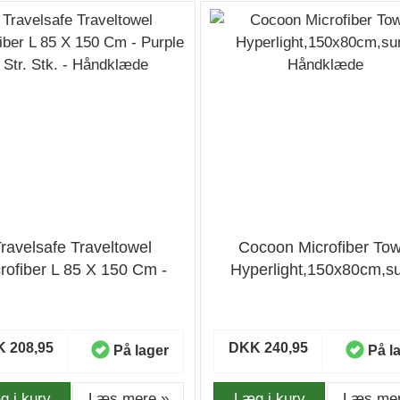
ravelsafe Traveltowel
Cocoon Microfiber Tow
rofiber L 85 X 150 Cm -
Hyperlight,150x80cm,su
le - Str. Stk. - Håndklæde
Håndklæde
 208,95
DKK 240,95
På lager
På l
g i kurv
Læs mere »
Læg i kurv
Læs mer