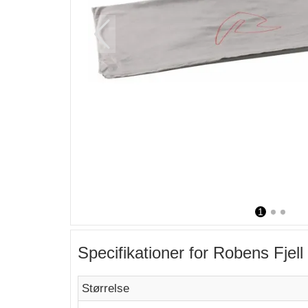
1
2
3
Specifikationer for Robens Fje
Størrelse