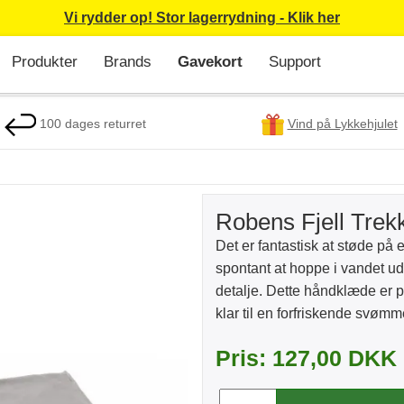
Vi rydder op! Stor lagerrydning - Klik her
Produkter
Brands
Gavekort
Support
100 dages returret
Vind på Lykkehjulet
Robens Fjell Tre
Det er fantastisk at støde på
spontant at hoppe i vandet ud
detalje. Dette håndklæde er pr
klar til en forfriskende svømm
Pris: 127,00 DKK