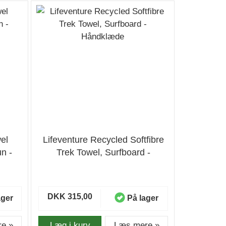
el
Lifeventure Recycled Softfibre
n -
Trek Towel, Surfboard -
Håndklæde
DKK 315,00
ager
På lager
e »
Læg i kurv
Læs mere »